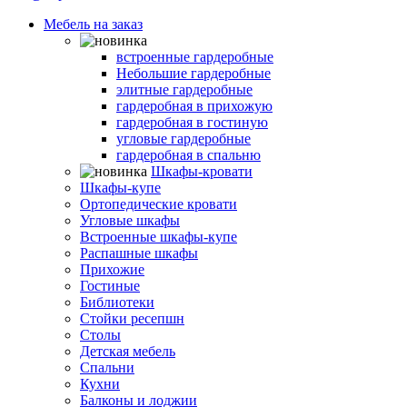
Мебель на заказ
Гардеробные комнаты
встроенные гардеробные
Небольшие гардеробные
элитные гардеробные
гардеробная в прихожую
гардеробная в гостиную
угловые гардеробные
гардеробная в спальню
Шкафы-кровати
Шкафы-купе
Ортопедические кровати
Угловые шкафы
Встроенные шкафы-купе
Распашные шкафы
Прихожие
Гостиные
Библиотеки
Стойки ресепшн
Столы
Детская мебель
Спальни
Кухни
Балконы и лоджии