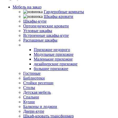
Мебель на заказ
Гардеробные комнаты
Шкафы-кровати
Шкафы-купе
Ортопедические кровати
Угловые шкафы
Встроенные шкафы-купе
Распашные шкафы
Прихожие
Прихожие недорого
Модульные прихожие
Маленькие прихожие
дизайнерские прихожие
большие прихожие
Гостиные
Библиотеки
Стойки ресепшн
Столы
Детская мебель
Спальни
Кухни
Балконы и лоджии
Двери-купе
Шкаф-кровать трансформер