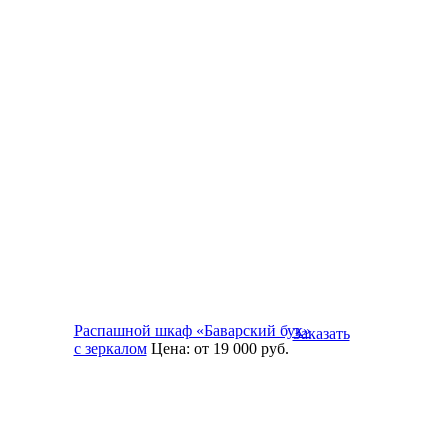
Распашной шкаф «Баварский бук»
Заказать
с зеркалом
Цена:
от 19 000
руб.