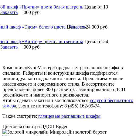
ой шкаф «Прятки» цвета белая шагрень
Цена:
от 19
Заказать
000
руб.
ный шкаф «Эдем» белого цвета
Цена:
Заказать
от 24 000
руб.
ный шкаф «Винтер» цвета лиственница
Цена:
от 24
Заказать
000
руб.
Компания «КупеМастер» предлагает распашные шкафы в
спальню. Габариты и конструкция шкафа подбираются
индивидуально под каждого клиента. Предлагаем модели
классического и современного стиля. В ассортименте
представлены более 300 расцветок ламинированного ДСП
российского и импортного производства.
Чтобы сделать заказ или воспользоваться
услугой бесплатного
замера
, звоните по телефону: 8 (495) 162-09-74.
Также смотрите:
глянцевые распашные шкафы
Цветовая палитра ЛДСП Egger
Микролайн золотой бархат