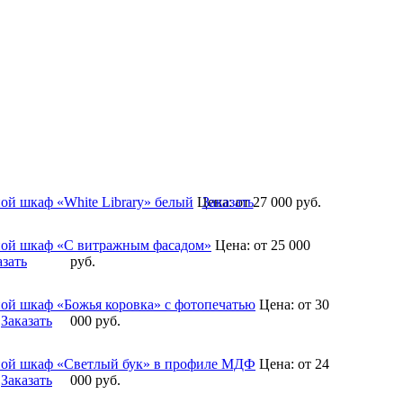
ой шкаф «White Library» белый
Цена:
Заказать
от 27 000
руб.
ой шкаф «С витражным фасадом»
Цена:
от 25 000
азать
руб.
ой шкаф «Божья коровка» с фотопечатью
Цена:
от 30
Заказать
000
руб.
ой шкаф «Светлый бук» в профиле МДФ
Цена:
от 24
Заказать
000
руб.