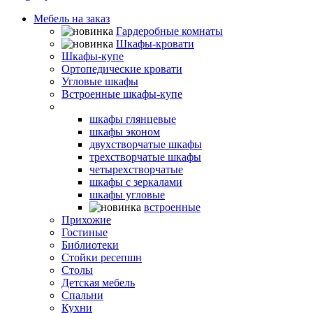
Мебель на заказ
Гардеробные комнаты
Шкафы-кровати
Шкафы-купе
Ортопедические кровати
Угловые шкафы
Встроенные шкафы-купе
Распашные шкафы
шкафы глянцевые
шкафы эконом
двухстворчатые шкафы
трехстворчатые шкафы
четырехстворчатые
шкафы с зеркалами
шкафы угловые
встроенные
Прихожие
Гостиные
Библиотеки
Стойки ресепшн
Столы
Детская мебель
Спальни
Кухни