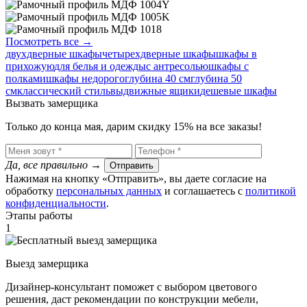
Посмотреть все →
двухдверные шкафы
четырехдверные шкафы
шкафы в
прихожую
для белья и одежды
с антресолью
шкафы с
полками
шкафы недорого
глубина 40 см
глубина 50
см
классический стиль
выдвижные ящики
дешевые шкафы
Вызвать замерщика
Только до конца мая, дарим скидку 15% на все заказы!
Да, все правильно
→
Отправить
Нажимая на кнопку «Отправить», вы даете согласие на
обработку
персональных данных
​ и соглашаетесь c
политикой
конфиденциальности
.
Этапы работы
1
Выезд замерщика
Дизайнер-консультант поможет с выбором цветового
решения, даст рекомендации по конструкции мебели,