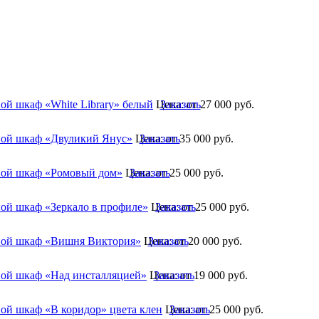
ой шкаф «White Library» белый
Цена:
Заказать
от 27 000
руб.
ой шкаф «Двуликий Янус»
Цена:
Заказать
от 35 000
руб.
ой шкаф «Ромовый дом»
Цена:
Заказать
от 25 000
руб.
ой шкаф «Зеркало в профиле»
Цена:
Заказать
от 25 000
руб.
ой шкаф «Вишня Виктория»
Цена:
Заказать
от 20 000
руб.
ой шкаф «Над инсталляцией»
Цена:
Заказать
от 19 000
руб.
ой шкаф «В коридор» цвета клен
Цена:
Заказать
от 25 000
руб.