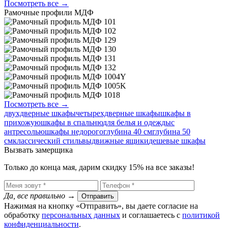
Посмотреть все →
Рамочные профили МДФ
Посмотреть все →
двухдверные шкафы
четырехдверные шкафы
шкафы в
прихожую
шкафы в спальню
для белья и одежды
с
антресолью
шкафы недорого
глубина 40 см
глубина 50
см
классический стиль
выдвижные ящики
дешевые шкафы
Вызвать замерщика
Только до конца мая, дарим скидку 15% на все заказы!
Да, все правильно
→
Отправить
Нажимая на кнопку «Отправить», вы даете согласие на
обработку
персональных данных
​ и соглашаетесь c
политикой
конфиденциальности
.