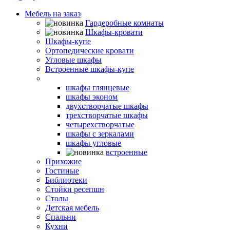
Мебель на заказ
Гардеробные комнаты
Шкафы-кровати
Шкафы-купе
Ортопедические кровати
Угловые шкафы
Встроенные шкафы-купе
Распашные шкафы
шкафы глянцевые
шкафы эконом
двухстворчатые шкафы
трехстворчатые шкафы
четырехстворчатые
шкафы с зеркалами
шкафы угловые
встроенные
Прихожие
Гостиные
Библиотеки
Стойки ресепшн
Столы
Детская мебель
Спальни
Кухни