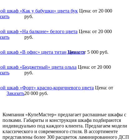
ой шкаф «Как у бабушки» цвета бук
Цена:
от 20 000
азать
руб.
ой шкаф «На балконе» белого цвета
Цена:
от 20 000
азать
руб.
ой шкаф «В офис» цвета титан
Заказать
Цена:
от 5 000
руб.
ой шкаф «Бюджетный» цвета ольха
Цена:
от 20 000
азать
руб.
ой шкаф «Форт» красно-коричневого цвета
Цена:
от
Заказать
20 000
руб.
Компания «КупеМастер» предлагает распашные шкафы с
полками. Габариты и конструкция шкафа подбираются
индивидуально под каждого клиента. Предлагаем модели
классического и современного стиля. В ассортименте
представлены более 300 расцветок ламинированного ДСП