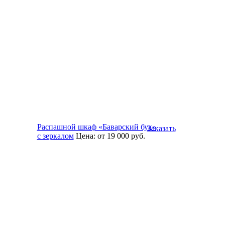
Распашной шкаф «Баварский бук»
Заказать
с зеркалом
Цена:
от 19 000
руб.