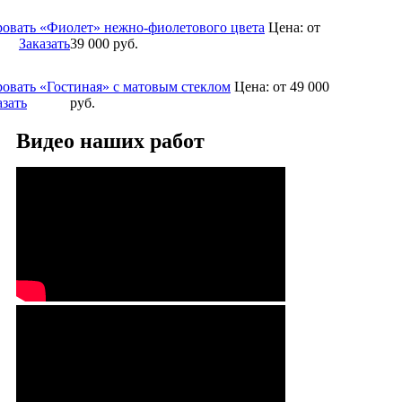
овать «Фиолет» нежно-фиолетового цвета
Цена:
от
Заказать
39 000
руб.
овать «Гостиная» с матовым стеклом
Цена:
от 49 000
азать
руб.
Видео наших работ