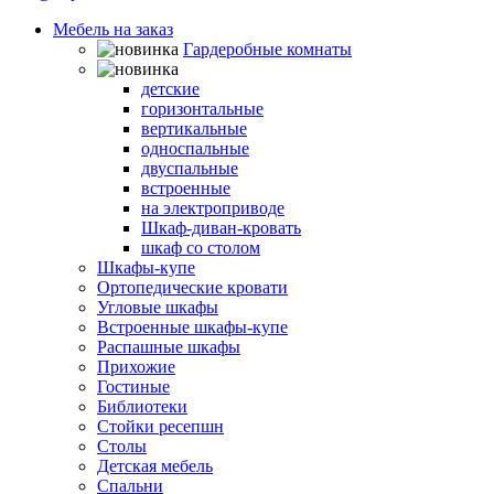
Мебель на заказ
Гардеробные комнаты
Шкафы-кровати
детские
горизонтальные
вертикальные
односпальные
двуспальные
встроенные
на электроприводе
Шкаф-диван-кровать
шкаф со столом
Шкафы-купе
Ортопедические кровати
Угловые шкафы
Встроенные шкафы-купе
Распашные шкафы
Прихожие
Гостиные
Библиотеки
Стойки ресепшн
Столы
Детская мебель
Спальни