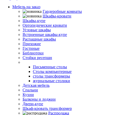
Мебель на заказ
Гардеробные комнаты
Шкафы-кровати
Шкафы-купе
Ортопедические кровати
Угловые шкафы
Встроенные шкафы-купе
Распашные шкафы
Прихожие
Гостиные
Библиотеки
Стойки ресепшн
Столы
Письменные столы
Столы компьютерные
столы трансформеры
журнальные столики
Детская мебель
Спальни
Кухни
Балконы и лоджии
Двери-купе
Шкаф-кровать трансформер
Распродажа