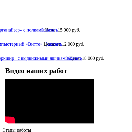
рганайзер» с полками
Заказать
Цена:
15 000
руб.
мпьютерный «Витте»
Цена:
Заказать
от 12 000
руб.
еркшир» с выдвижными ящиками
Заказать
Цена:
18 000
руб.
Видео наших работ
Этапы работы