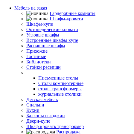
Мебель на заказ
Гардеробные комнаты
Шкафы-кровати
Шкафы-купе
Ортопедические кровати
Угловые шкафы
Встроенные шкафы-купе
Распашные шкафы
Прихожие
Гостиные
Библиотеки
Стойки ресепшн
Столы
Письменные столы
Столы компьютерные
столы трансформеры
журнальные столики
Детская мебель
Спальни
Кухни
Балконы и лоджии
Двери-купе
Шкаф-кровать трансформер
Распродажа