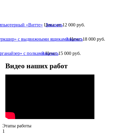
мпьютерный «Витте»
Цена:
Заказать
от 12 000
руб.
еркшир» с выдвижными ящиками
Заказать
Цена:
18 000
руб.
рганайзер» с полками
Заказать
Цена:
15 000
руб.
Видео наших работ
Этапы работы
1