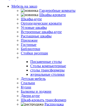
Мебель на заказ
Гардеробные комнаты
Шкафы-кровати
Шкафы-купе
Ортопедические кровати
Угловые шкафы
Встроенные шкафы-купе
Распашные шкафы
Прихожие
Гостиные
Библиотеки
Стойки ресепшн
Столы
Письменные столы
Столы компьютерные
столы трансформеры
журнальные столики
Детская мебель
Спальни
Кухни
Балконы и лоджии
Двери-купе
Шкаф-кровать трансформер
Распродажа