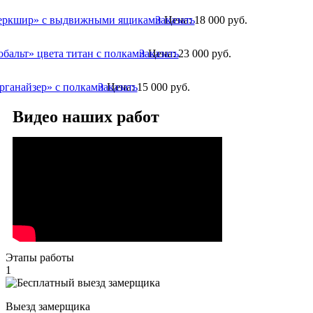
еркшир» с выдвижными ящиками
Заказать
Цена:
18 000
руб.
обальт» цвета титан с полками
Заказать
Цена:
23 000
руб.
рганайзер» с полками
Заказать
Цена:
15 000
руб.
Видео наших работ
Этапы работы
1
Выезд замерщика