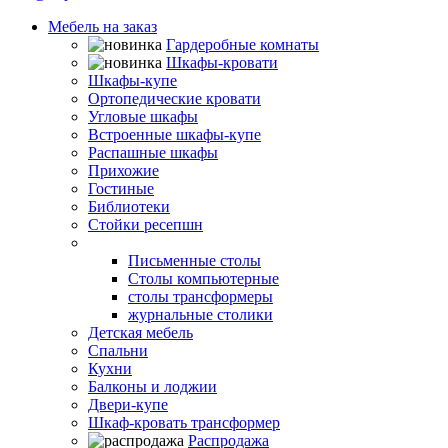
Мебель на заказ
Гардеробные комнаты
Шкафы-кровати
Шкафы-купе
Ортопедические кровати
Угловые шкафы
Встроенные шкафы-купе
Распашные шкафы
Прихожие
Гостиные
Библиотеки
Стойки ресепшн
Столы
Письменные столы
Столы компьютерные
столы трансформеры
журнальные столики
Детская мебель
Спальни
Кухни
Балконы и лоджии
Двери-купе
Шкаф-кровать трансформер
Распродажа