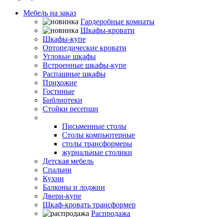
Мебель на заказ
Гардеробные комнаты
Шкафы-кровати
Шкафы-купе
Ортопедические кровати
Угловые шкафы
Встроенные шкафы-купе
Распашные шкафы
Прихожие
Гостиные
Библиотеки
Стойки ресепшн
Столы
Письменные столы
Столы компьютерные
столы трансформеры
журнальные столики
Детская мебель
Спальни
Кухни
Балконы и лоджии
Двери-купе
Шкаф-кровать трансформер
Распродажа