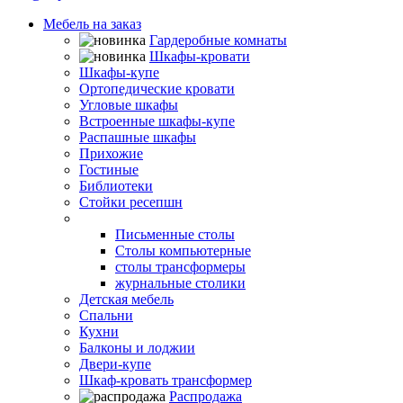
Мебель на заказ
Гардеробные комнаты
Шкафы-кровати
Шкафы-купе
Ортопедические кровати
Угловые шкафы
Встроенные шкафы-купе
Распашные шкафы
Прихожие
Гостиные
Библиотеки
Стойки ресепшн
Столы
Письменные столы
Столы компьютерные
столы трансформеры
журнальные столики
Детская мебель
Спальни
Кухни
Балконы и лоджии
Двери-купе
Шкаф-кровать трансформер
Распродажа