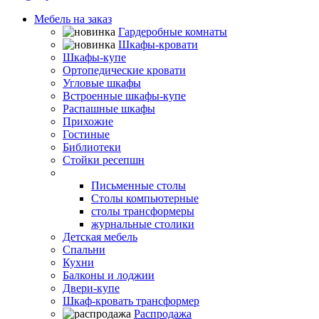
Мебель на заказ
Гардеробные комнаты
Шкафы-кровати
Шкафы-купе
Ортопедические кровати
Угловые шкафы
Встроенные шкафы-купе
Распашные шкафы
Прихожие
Гостиные
Библиотеки
Стойки ресепшн
Столы
Письменные столы
Столы компьютерные
столы трансформеры
журнальные столики
Детская мебель
Спальни
Кухни
Балконы и лоджии
Двери-купе
Шкаф-кровать трансформер
Распродажа