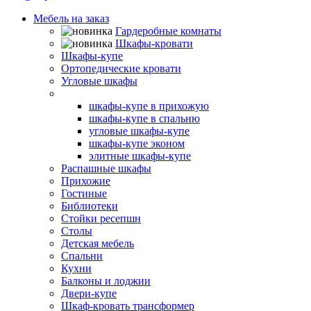
Мебель на заказ
Гардеробные комнаты
Шкафы-кровати
Шкафы-купе
Ортопедические кровати
Угловые шкафы
Встроенные шкафы-купе
шкафы-купе в прихожую
шкафы-купе в спальню
угловые шкафы-купе
шкафы-купе эконом
элитные шкафы-купе
Распашные шкафы
Прихожие
Гостиные
Библиотеки
Стойки ресепшн
Столы
Детская мебель
Спальни
Кухни
Балконы и лоджии
Двери-купе
Шкаф-кровать трансформер