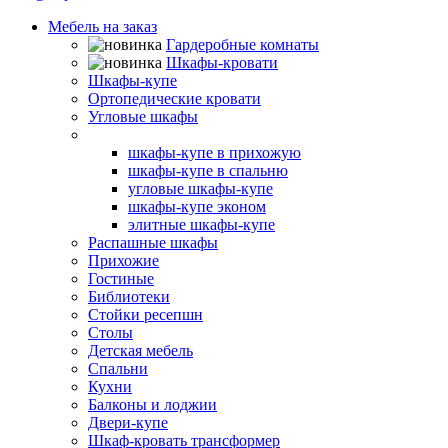
Мебель на заказ
Гардеробные комнаты
Шкафы-кровати
Шкафы-купе
Ортопедические кровати
Угловые шкафы
Встроенные шкафы-купе
шкафы-купе в прихожую
шкафы-купе в спальню
угловые шкафы-купе
шкафы-купе эконом
элитные шкафы-купе
Распашные шкафы
Прихожие
Гостиные
Библиотеки
Стойки ресепшн
Столы
Детская мебель
Спальни
Кухни
Балконы и лоджии
Двери-купе
Шкаф-кровать трансформер