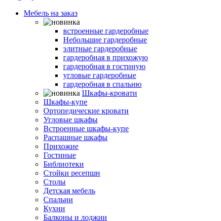
Мебель на заказ
Гардеробные комнаты
встроенные гардеробные
Небольшие гардеробные
элитные гардеробные
гардеробная в прихожую
гардеробная в гостиную
угловые гардеробные
гардеробная в спальню
Шкафы-кровати
Шкафы-купе
Ортопедические кровати
Угловые шкафы
Встроенные шкафы-купе
Распашные шкафы
Прихожие
Гостиные
Библиотеки
Стойки ресепшн
Столы
Детская мебель
Спальни
Кухни
Балконы и лоджии