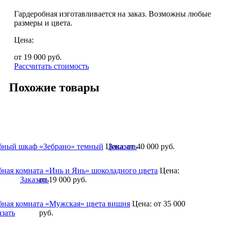
Гардеробная изготавливается на заказ. Возможны любые
размеры и цвета.
Цена:
от 19 000
руб.
Рассчитать стоимость
Похожие товары
бный шкаф «Зебрано» темный
Цена:
Заказать
от 40 000
руб.
бная комната «Инь и Янь» шоколадного цвета
Цена:
Заказать
от 19 000
руб.
бная комната «Мужская» цвета вишня
Цена:
от 35 000
азать
руб.