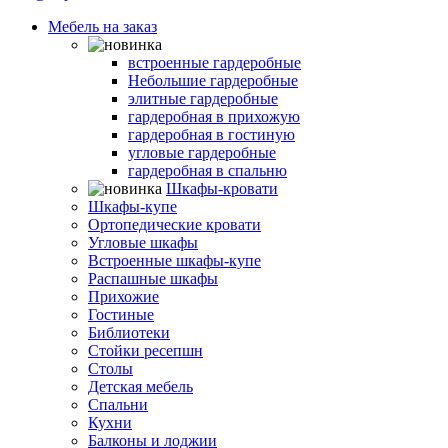
Мебель на заказ
Гардеробные комнаты
встроенные гардеробные
Небольшие гардеробные
элитные гардеробные
гардеробная в прихожую
гардеробная в гостиную
угловые гардеробные
гардеробная в спальню
Шкафы-кровати
Шкафы-купе
Ортопедические кровати
Угловые шкафы
Встроенные шкафы-купе
Распашные шкафы
Прихожие
Гостиные
Библиотеки
Стойки ресепшн
Столы
Детская мебель
Спальни
Кухни
Балконы и лоджии